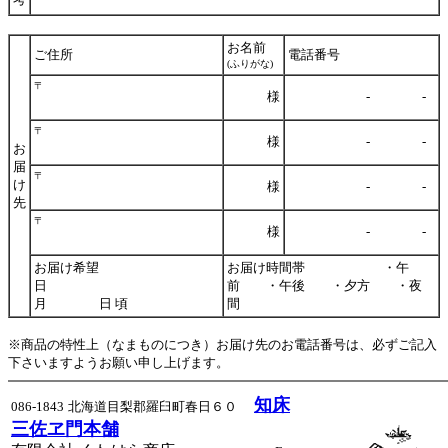
お名前
ご住所
電話番号
(ふりがな)
〒
様
- -
〒
様
- -
お
届
〒
け
様
- -
先
〒
様
- -
お届け希望
お届け時間帯 ・午
日
前 ・午後 ・夕方 ・夜
月 日 頃
間
※商品の特性上（なまものにつき）お届け先のお電話番号は、必ずご記入
下さいますようお願い申し上げます。
知床
086-1843
北海道目梨郡羅臼町春日６０
三佐ヱ門本舗