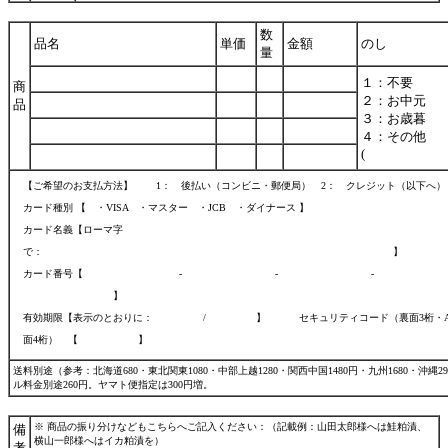
数
品名
単価
金額
のし
量
１：不要
商
２：お中元
品
３：お歳暮
４：その他
(
【ご希望のお支払方法】
1： 後払い（コンビニ・郵便局）
2： クレジット（以下
カード種別 【 ・VISA ・マスター ・JCB ・ダイナース 】
カード名義【ローマ字
で： 】
カード番号【 - - -
】
有効期限【表示のとおりに： / 】 セキュリティコード（裏面3桁・AM
面4桁） 【 】
送料別途（参考：北海道680・東北関東1080・中部上越1280・関西中国1480円・九州1680・沖縄2
ル料金別途260円。ヤマト便指定は300円増。
※ 商品の振り分けなどもこちらへご記入ください：（記載例：山田太郎様へは鮭粕漬、
備
横山一郎様へはイカ粕漬を）
考