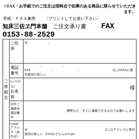
※
FAX・お手紙でのご注文は現時点で在庫のある商品に限らせていただき
ます。
手紙・ＦＡＸ兼用 〔プリントしてお使い下さい〕
FAX
知床三佐ヱ門本舗
ご注文承り書
0153-88-2529
ご住
〒 -
所
- -
電話
FAX - - □このFAXに受
番号
付返信が欲しい
ご
(ふりが
依
な)
様
お名
頼
前
主
日中ご
連絡先
携帯など、すぐに連絡できるものでお願いします
電話番
号
e-mail
アドレ
＠ □このアドレスに受付
ス（あ
返信が欲しい（FAXかどちらかのみ）
れば）